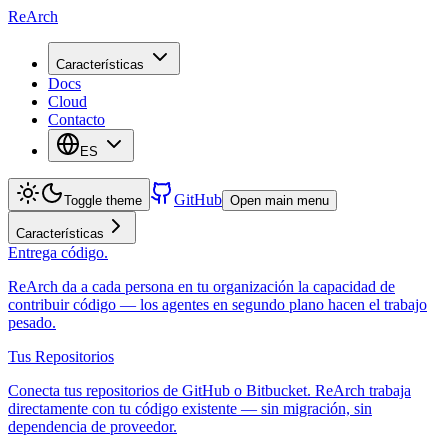
ReArch
Características
Docs
Cloud
Contacto
ES
GitHub
Toggle theme
Open main menu
Características
Entrega código.
ReArch da a cada persona en tu organización la capacidad de
contribuir código — los agentes en segundo plano hacen el trabajo
pesado.
Tus Repositorios
Conecta tus repositorios de GitHub o Bitbucket. ReArch trabaja
directamente con tu código existente — sin migración, sin
dependencia de proveedor.