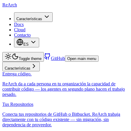
ReArch
Características
Docs
Cloud
Contacto
ES
GitHub
Toggle theme
Open main menu
Características
Entrega código.
ReArch da a cada persona en tu organización la capacidad de
contribuir código — los agentes en segundo plano hacen el trabajo
pesado.
Tus Repositorios
Conecta tus repositorios de GitHub o Bitbucket. ReArch trabaja
directamente con tu código existente — sin migración, sin
dependencia de proveedor.