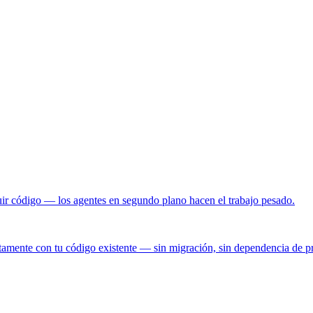
uir código — los agentes en segundo plano hacen el trabajo pesado.
tamente con tu código existente — sin migración, sin dependencia de p