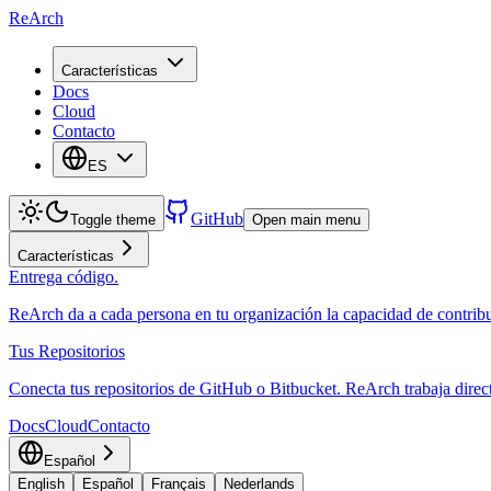
ReArch
Características
Docs
Cloud
Contacto
ES
GitHub
Toggle theme
Open main menu
Características
Entrega código.
ReArch da a cada persona en tu organización la capacidad de contrib
Tus Repositorios
Conecta tus repositorios de GitHub o Bitbucket. ReArch trabaja direc
Docs
Cloud
Contacto
Español
English
Español
Français
Nederlands