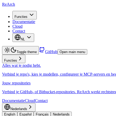
ReArch
Functies
Documentatie
Cloud
Contact
NL
GitHub
Toggle theme
Open main menu
Functies
Alles wat je nodig hebt.
Verbind je repo's, kies je modellen, configureer je MCP-servers en be
Jouw repositories
Verbind je GitHub- of Bitbucket-repositories. ReArch werkt rechtstre
Documentatie
Cloud
Contact
Nederlands
English
Español
Français
Nederlands