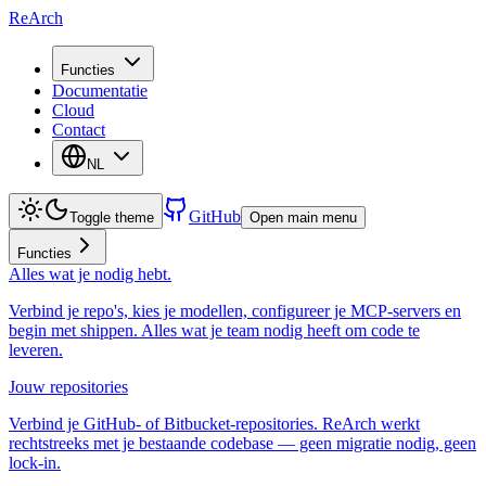
ReArch
Functies
Documentatie
Cloud
Contact
NL
GitHub
Toggle theme
Open main menu
Functies
Alles wat je nodig hebt.
Verbind je repo's, kies je modellen, configureer je MCP-servers en
begin met shippen. Alles wat je team nodig heeft om code te
leveren.
Jouw repositories
Verbind je GitHub- of Bitbucket-repositories. ReArch werkt
rechtstreeks met je bestaande codebase — geen migratie nodig, geen
lock-in.