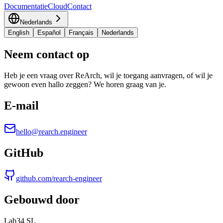
Documentatie
Cloud
Contact
Nederlands
English
Español
Français
Nederlands
Neem contact op
Heb je een vraag over ReArch, wil je toegang aanvragen, of wil je
gewoon even hallo zeggen? We horen graag van je.
E-mail
hello@rearch.engineer
GitHub
github.com/rearch-engineer
Gebouwd door
Lab34 SL